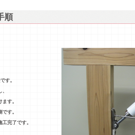
工手順
法です。
し、
けます。
側です。
施工完了です。