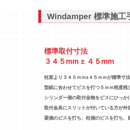
Windamper 標準施
標準取付寸法
３４５mm ± ４５mm
柱面より３４５ｍｍ±４５ｍｍが標準寸
型紙に合わせてビスを打つ５ｍｍ程度残
シリンダー側の取付金物をビスにひっか
取付金具にスリットが付いている方が外
梁側のビスを打ち、柱側のビスを打ち、