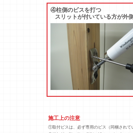
④柱側のビスを打つ
スリットが付いている方が外
施工上の注意
①取付ビスは、必ず専用のビス（同梱されて