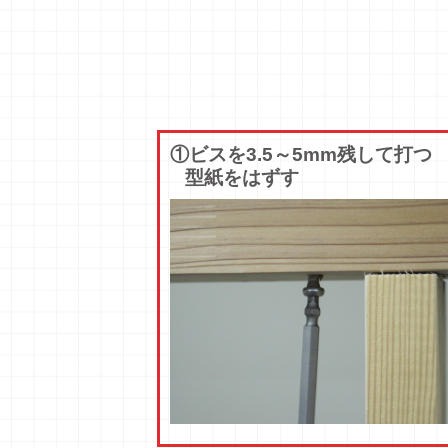
①ビスを3.5～5mm残して打つ
型紙をはずす