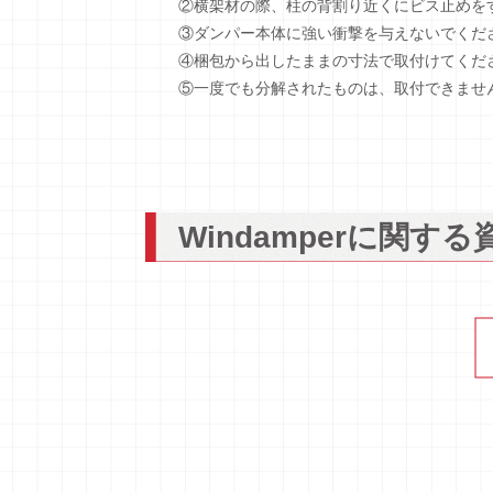
②横架材の際、柱の背割り近くにビス止めを
③ダンパー本体に強い衝撃を与えないでくだ
④梱包から出したままの寸法で取付けてくだ
⑤一度でも分解されたものは、取付できませ
Windamperに関す